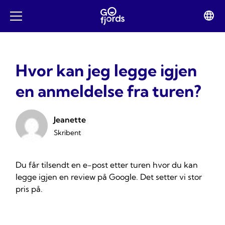
Hopp
til
Lan
Open
innhold
swit
mobile
menu
Hvor kan jeg legge igjen
en anmeldelse fra turen?
Jeanette
Skribent
Du får tilsendt en e-post etter turen hvor du kan
legge igjen en review på Google. Det setter vi stor
pris på.