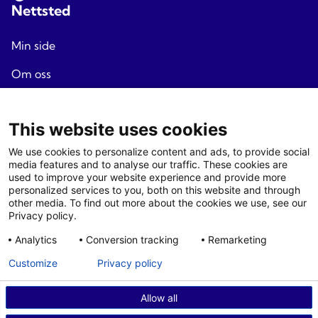
Nettsted
Min side
Om oss
Reisevilkår
This website uses cookies
Personvern
We use cookies to personalize content and ads, to provide social
Nyhetsbrev
media features and to analyse our traffic. These cookies are
used to improve your website experience and provide more
Endre cookie samtykke
personalized services to you, both on this website and through
Agenter
other media. To find out more about the cookies we use, see our
Privacy policy.
Logg
inn
Analytics
Conversion tracking
Remarketing
Agent - villkår
Customize
Privacy policy
Allow all