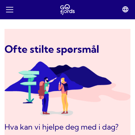
Hopp
til
Lan
Open
innhold
swit
mobile
menu
Ofte stilte spørsmål
Hva kan vi hjelpe deg med i dag?