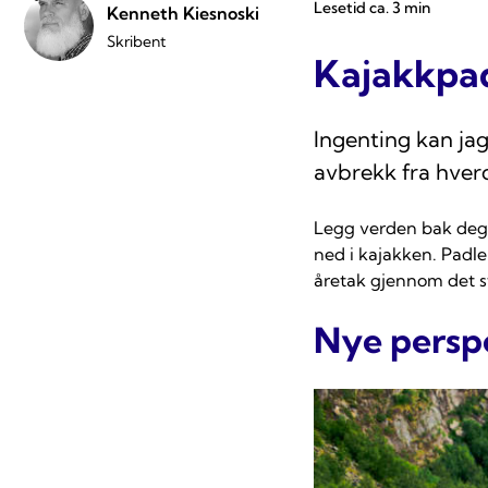
Lesetid ca. 3 min
Kenneth Kiesnoski
Skribent
Kajakkpadl
Ingenting kan jag
avbrekk fra hverd
Legg verden bak deg 
ned i kajakken. Padl
åretak gjennom det st
Nye perspe