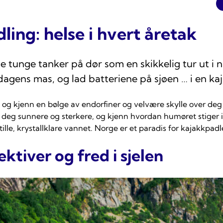
ing: helse i hvert åretak
e tunge tanker på dør som en skikkelig tur ut i n
agens mas, og lad batteriene på sjøen … i en kaj
og kjenn en bølge av endorfiner og velvære skylle over deg
e deg sunnere og sterkere, og kjenn hvordan humøret stiger 
ille, krystallklare vannet. Norge er et paradis for kajakkpadl
ktiver og fred i sjelen