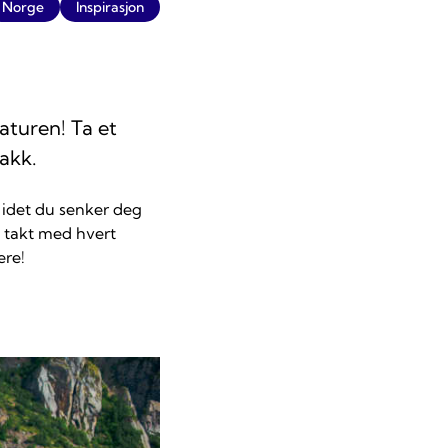
Norge
Inspirasjon
aturen! Ta et
akk.
 idet du senker deg
i takt med hvert
ere!