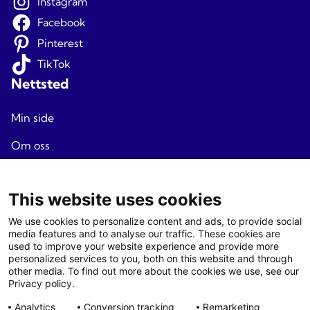
Instagram
Facebook
Pinterest
TikTok
Nettsted
Min side
Om oss
Reisevilkår
This website uses cookies
Personvern
We use cookies to personalize content and ads, to provide social
Nyhetsbrev
media features and to analyse our traffic. These cookies are
used to improve your website experience and provide more
Endre cookie samtykke
personalized services to you, both on this website and through
Agenter
other media. To find out more about the cookies we use, see our
Privacy policy.
Logg
inn
Analytics
Conversion tracking
Remarketing