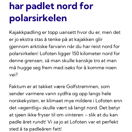
har padlet nord for
polarsirkelen
Kajakkpadling er topp uansett hvor du er, men det
er jo ekstra stas å tenke på at kajakken glir
gjennom arktiske farvann når du har reist nord for
polarsirkelen! Lofoten ligger 150 kilometer nord for
denne grensen, så man skulle kanskje tro at man
må hugge seg frem med isøks for å komme noen
vei?
Faktum er at takket være Golfstrømmen, som
sender varmere vann sydfra og opp langs hele
norskekysten, er klimaet mye mildere i Lofoten enn
det «egentlig» skulle vært så langt nord. Det betyr
at sjøen ikke fryser til om vinteren – slik at du kan
padle året rundt! Vi
sa
jo at Lofoten var et perfekt
sted å ta padleåren fatt!