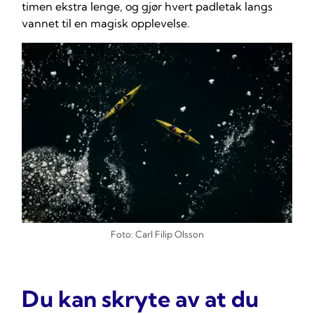
timen ekstra lenge, og gjør hvert padletak langs
vannet til en magisk opplevelse.
Foto: Carl Filip Olsson
Du kan skryte av at du