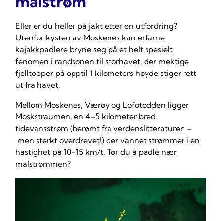
malstrøm
Eller er du heller på jakt etter en utfordring?
Utenfor kysten av Moskenes kan erfarne
kajakkpadlere bryne seg på et helt spesielt
fenomen i randsonen til storhavet, der mektige
fjelltopper på opptil 1 kilometers høyde stiger rett
ut fra havet.
Mellom Moskenes, Værøy og Lofotodden ligger
Moskstraumen, en 4–5 kilometer bred
tidevansstrøm (berømt fra verdenslitteraturen –
men sterkt overdrevet!) der vannet strømmer i en
hastighet på 10–15 km/t. Tør du å padle nær
malstrømmen?