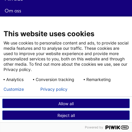
Om oss
Reisevilkår
This website uses cookies
Personvern
We use cookies to personalize content and ads, to provide social
Nyhetsbrev
media features and to analyse our traffic. These cookies are
used to improve your website experience and provide more
Endre cookie samtykke
personalized services to you, both on this website and through
Agenter
other media. To find out more about the cookies we use, see our
Privacy policy.
Logg
inn
Analytics
Conversion tracking
Remarketing
Agent - villkår
Customize
Privacy policy
Allow all
© 2026 Fjord Travel Norway AS
Reject all
Org. Nr. 932 214 318
Powered by