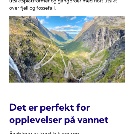
utsiktsplattformer og gangbroer med flott utsikt
over fjell og fossefall.
Det er perfekt for
opplevelser på vannet
Åndalsnes er kanskje kjent som