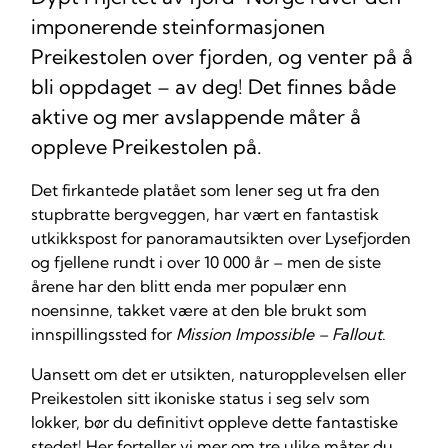
imponerende steinformasjonen
Preikestolen over fjorden, og venter på å
bli oppdaget – av deg! Det finnes både
aktive og mer avslappende måter å
oppleve Preikestolen på.
Det firkantede platået som lener seg ut fra den
stupbratte bergveggen, har vært en fantastisk
utkikkspost for panoramautsikten over Lysefjorden
og fjellene rundt i over 10 000 år – men de siste
årene har den blitt enda mer populær enn
noensinne, takket være at den ble brukt som
innspillingssted for
Mission Impossible – Fallout
.
Uansett om det er utsikten, naturopplevelsen eller
Preikestolen sitt ikoniske status i seg selv som
lokker, bør du definitivt oppleve dette fantastiske
stedet! Her forteller vi mer om tre ulike måter du