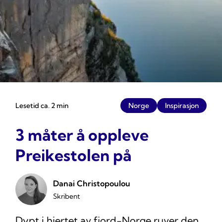
Lesetid ca. 2 min
Norge
Inspirasjon
3 måter å oppleve
Preikestolen på
Danai Christopoulou
Skribent
Dypt i hjertet av fjord-Norge ruver den