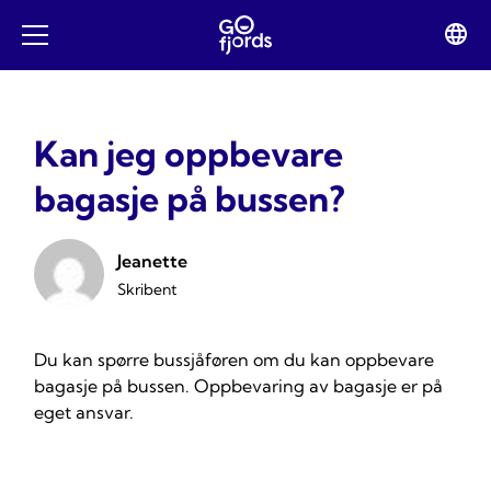
Hopp
til
Lan
Open
innhold
swit
mobile
menu
Kan jeg oppbevare
bagasje på bussen?
Jeanette
Skribent
Du kan spørre bussjåføren om du kan oppbevare
bagasje på bussen. Oppbevaring av bagasje er på
eget ansvar.