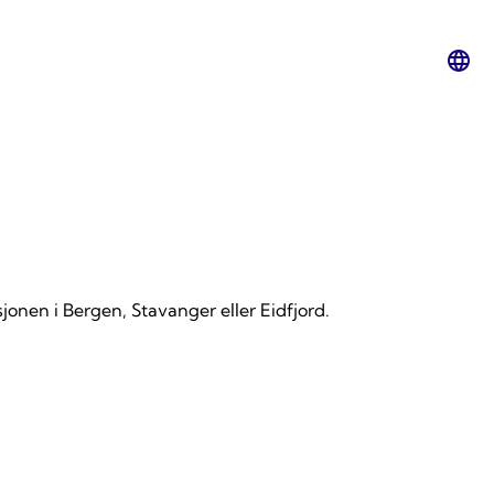
Lan
swit
sjonen i Bergen, Stavanger eller Eidfjord.