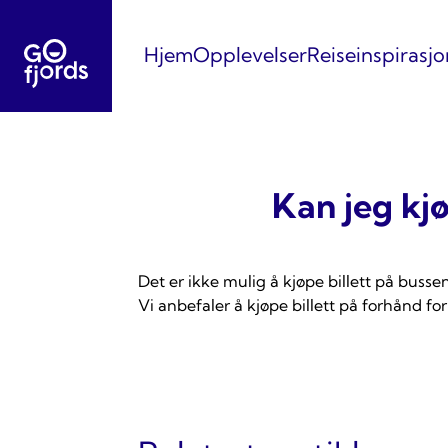
Hopp
til
Hjem
Opplevelser
Reiseinspirasjo
innhold
Kan jeg kjø
Det er ikke mulig å kjøpe billett på bussen
Vi anbefaler å kjøpe billett på forhånd fo