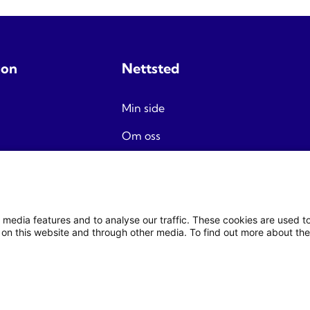
jon
Nettsted
Min side
Om oss
Reisevilkår
Personvern
Nyhetsbrev
 media features and to analyse our traffic. These cookies are used 
on this website and through other media. To find out more about the
Endre cookie samtykke
© 2026 Fjord Travel Norway AS
Org. Nr. 932 214 318