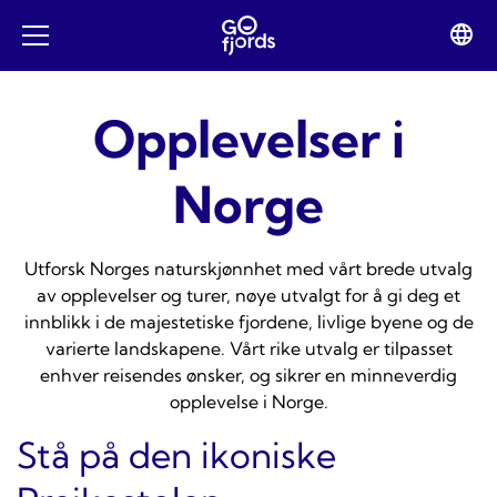
Hopp
til
Lan
Open
innhold
swit
mobile
menu
Opplevelser i
Norge
Utforsk Norges naturskjønnhet med vårt brede utvalg
av opplevelser og turer, nøye utvalgt for å gi deg et
innblikk i de majestetiske fjordene, livlige byene og de
varierte landskapene. Vårt rike utvalg er tilpasset
enhver reisendes ønsker, og sikrer en minneverdig
opplevelse i Norge.
Stå på den ikoniske