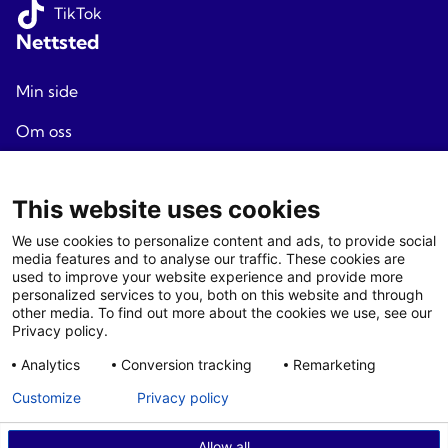
TikTok
Nettsted
Min side
Om oss
Reisevilkår
This website uses cookies
Personvern
We use cookies to personalize content and ads, to provide social
Nyhetsbrev
media features and to analyse our traffic. These cookies are
used to improve your website experience and provide more
Endre cookie samtykke
personalized services to you, both on this website and through
Agenter
other media. To find out more about the cookies we use, see our
Privacy policy.
Logg
inn
Analytics
Conversion tracking
Remarketing
Agent - villkår
Customize
Privacy policy
Allow all