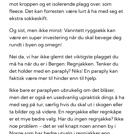
mot kroppen og et isolerende plagg over, som
fleece. Det kan forresten være lurt å ha med seg et
ekstra sokkeskift.
Og sist, men ikke minst: Vanntett ryggsekk kan
være en super investering når du skal bevege deg
rundt i byen og omegn!
Nei da, vi har ikke glemt det viktigste plagget du
må ha når du er i Bergen: Regnjakken. Tenker du
det holder med en paraply? Niks! En paraply kan
faktisk være mer til hinder enn til hjelp.
Ikke bare er paraplyen ubrukelig om det blåser,
men det er også en usedvanlig upraktisk dings å ha
med seg på tur, særlig hvis du skal ut i skogen eller
ta bilder og så videre. En regnjakke eller regnkåpe
er et mye bedre valg. Har du ingen regnjakke? Ikke
noe problem – det er vel knapt noen annen by i
Norge som har bedre utvalg i regnjakker enn