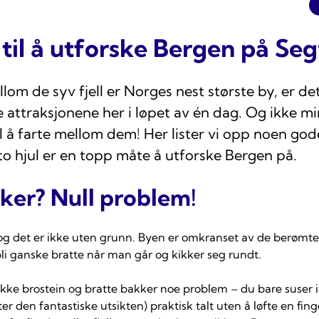
 til å utforske Bergen på Se
om de syv fjell er Norges nest største by, er det 
 attraksjonene her i løpet av én dag. Og ikke mi
 å farte mellom dem! Her lister vi opp noen gode
to hjul er en topp måte å utforske Bergen på.
ker? Null problem!
 og det er ikke uten grunn. Byen er omkranset av de berømte «
li ganske bratte når man går og kikker seg rundt.
ke brostein og bratte bakker noe problem – du bare suser in
r den fantastiske utsikten) praktisk talt uten å løfte en fin