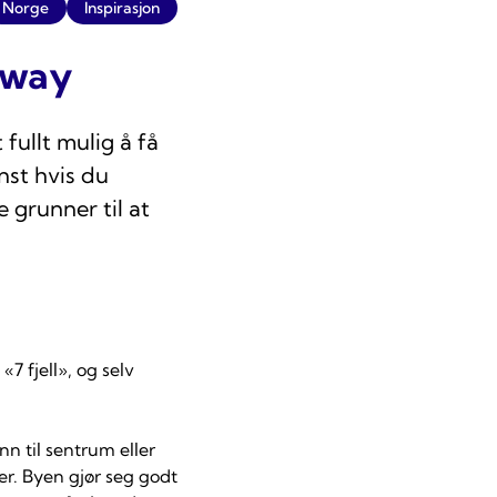
Norge
Inspirasjon
gway
fullt mulig å få
nst hvis du
 grunner til at
7 fjell», og selv
n til sentrum eller
ger. Byen gjør seg godt