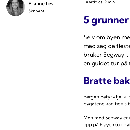
Lesetid ca. 2 min
Elianne Lev
Skribent
5 grunner
Selv om byen mell
med seg de fleste
bruker Segway til
en guidet tur på 
Bratte bak
Bergen betyr «fjell»,
bygatene kan tidvis b
Men med Segway er ik
opp på Fløyen (og nyte